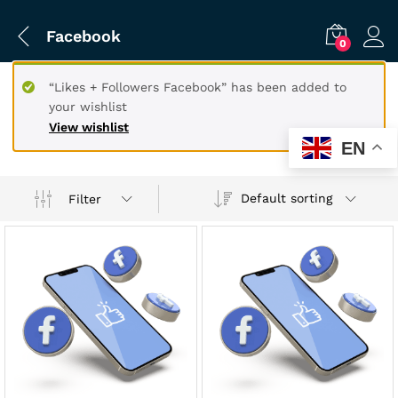
Facebook
0
“Likes + Followers Facebook” has been added to
your wishlist
View wishlist
EN
Default sorting
Filter
x
ce
ce