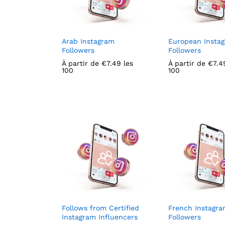
Arab Instagram
European Insta
Followers
Followers
À partir de
€
€
7.49
7.49
les
À partir de
€
€
7.4
7.4
100
100
Follows from Certified
French Instagr
Instagram Influencers
Followers