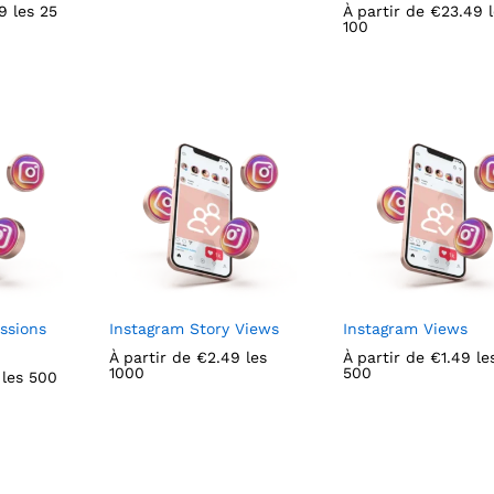
9
9
les 25
À partir de
€
€
23.49
23.49
l
100
ssions
Instagram Story Views
Instagram Views
À partir de
€
€
2.49
2.49
les
À partir de
€
€
1.49
1.49
le
1000
500
les 500