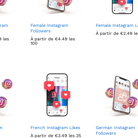
gram
Female Instagram
Female Instagram L
Followers
À partir de
€
€
2.49
2.49
le
9
9
les
À partir de
€
€
4.49
4.49
les
100
am
French Instagram Likes
German Instagram
Followers
À partir de
€
€
3.49
3.49
les 25