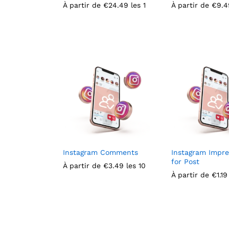
À partir de
€
€
24.49
24.49
les 1
À partir de
€
€
9.4
9.4
Instagram Comments
Instagram Impre
for Post
À partir de
€
€
3.49
3.49
les 10
À partir de
€
€
1.19
1.19