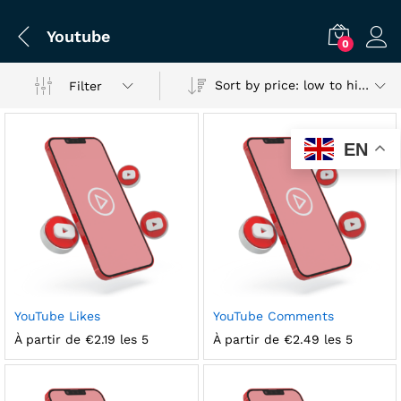
Youtube
0
Sort by price: low to high
Filter
EN
x
YouTube Likes
YouTube Comments
ce
ce
À partir de
€
2.19
les 5
À partir de
€
2.49
les 5