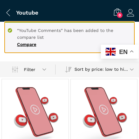
Youtube
0
“YouTube Comments” has been added to the
compare list
Compare
EN
Sort by price: low to high
Filter
x
ce
ce